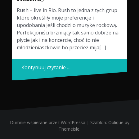
Rush – live in Rio. Rush to jedna z tych grup
które określiły moje preferencje i
upodobania jeśli chodzi o muzykę rockową.
Perfekcjoniści brzmiący tak samo dobrze na
płycie jak i na koncercie, choć to nie
młodzieniaszkowie bo przecież mija[…]
Kontynuuj czytanie …
Dumnie wspierane przez WordPressa
|
Szablon:
Oblique
by
Themeisle.