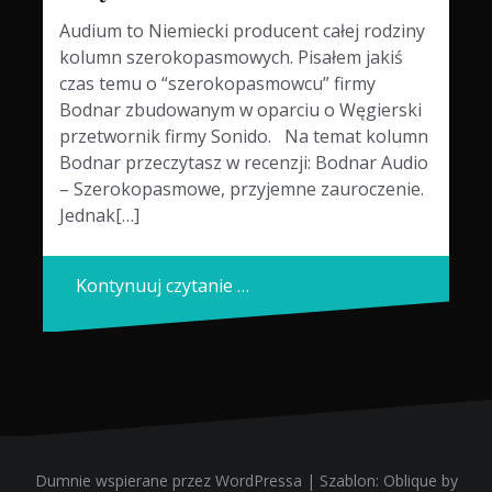
Audium to Niemiecki producent całej rodziny
kolumn szerokopasmowych. Pisałem jakiś
czas temu o “szerokopasmowcu” firmy
Bodnar zbudowanym w oparciu o Węgierski
przetwornik firmy Sonido. Na temat kolumn
Bodnar przeczytasz w recenzji: Bodnar Audio
– Szerokopasmowe, przyjemne zauroczenie.
Jednak[…]
Kontynuuj czytanie …
Dumnie wspierane przez WordPressa
|
Szablon:
Oblique
by