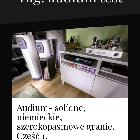
Audium- solidne,
niemieckie,
szerokopasmowe granie.
Część 1.