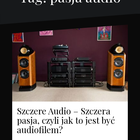
Szczere Audio – Szczera
pasja, czyli jak to jest być
audiofilem?