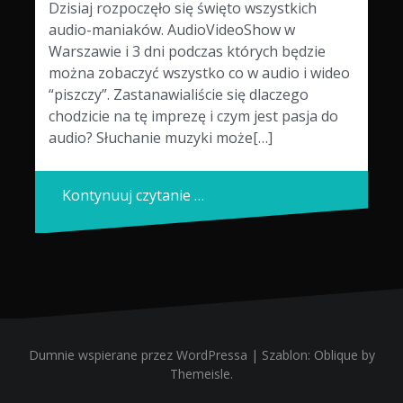
Dzisiaj rozpoczęło się święto wszystkich
audio-maniaków. AudioVideoShow w
Warszawie i 3 dni podczas których będzie
można zobaczyć wszystko co w audio i wideo
“piszczy”. Zastanawialiście się dlaczego
chodzicie na tę imprezę i czym jest pasja do
audio? Słuchanie muzyki może[…]
Kontynuuj czytanie …
Dumnie wspierane przez WordPressa
|
Szablon:
Oblique
by
Themeisle.